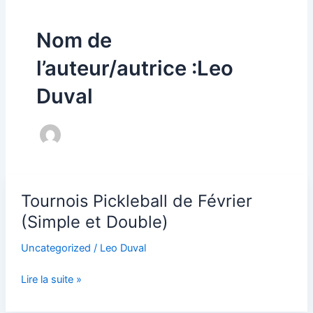
k
k
a
Nom de
e
m
l’auteur/autrice :Leo
d
Duval
-
a
Tournois
l
Tournois Pickleball de Février
Pickleball
de
(Simple et Double)
t
Février
Uncategorized
/
Leo Duval
(Simple
et
Lire la suite »
Double)